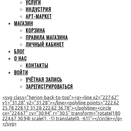
УСЛУГИ
ИНДУСТРИЯ
АРТ-МАРКЕТ
МАГАЗИН
КОРЗИНА
ПРАВИЛА МАГАЗИНА
ЛИЧНЫЙ КАБИНЕТ
БЛОГ
О НАС
КОНТАКТЫ
ВОЙТИ
УЧЁТНАЯ ЗАПИСЬ
ЗАРЕГИСТРИРОВАТЬСЯ
<svg class="herion-back-to-top"><g><line x2="227.62"
y1="31.28" y2="31.28"></line><polyline points="222.62
25.78 228.12 31.28 222.62 36.78"></polyline><circle
cx="224.67" cy="30.94" r="30.5" transform="rotate(180
224.67 30.94) scale(1, -1) translate(0, -61)"></circle></g>
</svg>