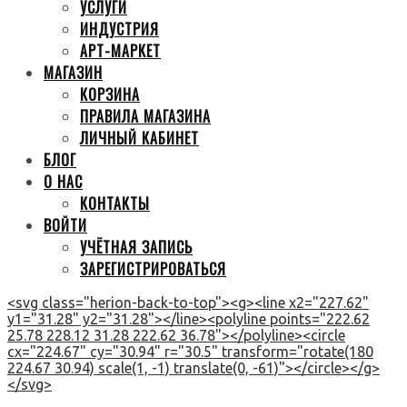
УСЛУГИ
ИНДУСТРИЯ
АРТ-МАРКЕТ
МАГАЗИН
КОРЗИНА
ПРАВИЛА МАГАЗИНА
ЛИЧНЫЙ КАБИНЕТ
БЛОГ
О НАС
КОНТАКТЫ
ВОЙТИ
УЧЁТНАЯ ЗАПИСЬ
ЗАРЕГИСТРИРОВАТЬСЯ
<svg class="herion-back-to-top"><g><line x2="227.62"
y1="31.28" y2="31.28"></line><polyline points="222.62
25.78 228.12 31.28 222.62 36.78"></polyline><circle
cx="224.67" cy="30.94" r="30.5" transform="rotate(180
224.67 30.94) scale(1, -1) translate(0, -61)"></circle></g>
</svg>