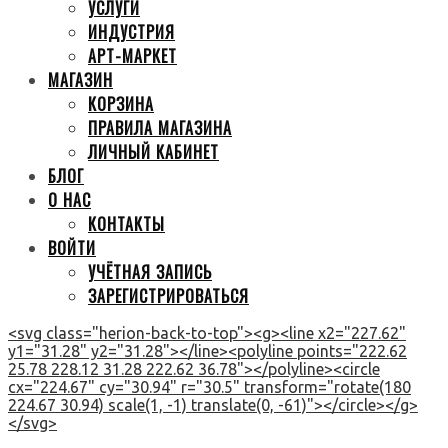
УСЛУГИ
ИНДУСТРИЯ
АРТ-МАРКЕТ
МАГАЗИН
КОРЗИНА
ПРАВИЛА МАГАЗИНА
ЛИЧНЫЙ КАБИНЕТ
БЛОГ
О НАС
КОНТАКТЫ
ВОЙТИ
УЧЁТНАЯ ЗАПИСЬ
ЗАРЕГИСТРИРОВАТЬСЯ
<svg class="herion-back-to-top"><g><line x2="227.62"
y1="31.28" y2="31.28"></line><polyline points="222.62
25.78 228.12 31.28 222.62 36.78"></polyline><circle
cx="224.67" cy="30.94" r="30.5" transform="rotate(180
224.67 30.94) scale(1, -1) translate(0, -61)"></circle></g>
</svg>