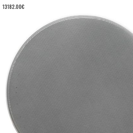
13182.00
€