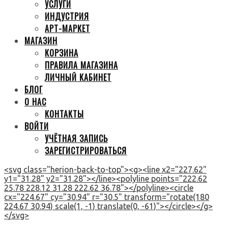
УСЛУГИ
ИНДУСТРИЯ
АРТ-МАРКЕТ
МАГАЗИН
КОРЗИНА
ПРАВИЛА МАГАЗИНА
ЛИЧНЫЙ КАБИНЕТ
БЛОГ
О НАС
КОНТАКТЫ
ВОЙТИ
УЧЁТНАЯ ЗАПИСЬ
ЗАРЕГИСТРИРОВАТЬСЯ
<svg class="herion-back-to-top"><g><line x2="227.62"
y1="31.28" y2="31.28"></line><polyline points="222.62
25.78 228.12 31.28 222.62 36.78"></polyline><circle
cx="224.67" cy="30.94" r="30.5" transform="rotate(180
224.67 30.94) scale(1, -1) translate(0, -61)"></circle></g>
</svg>