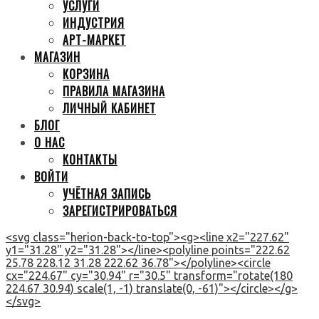
УСЛУГИ
ИНДУСТРИЯ
АРТ-МАРКЕТ
МАГАЗИН
КОРЗИНА
ПРАВИЛА МАГАЗИНА
ЛИЧНЫЙ КАБИНЕТ
БЛОГ
О НАС
КОНТАКТЫ
ВОЙТИ
УЧЁТНАЯ ЗАПИСЬ
ЗАРЕГИСТРИРОВАТЬСЯ
<svg class="herion-back-to-top"><g><line x2="227.62"
y1="31.28" y2="31.28"></line><polyline points="222.62
25.78 228.12 31.28 222.62 36.78"></polyline><circle
cx="224.67" cy="30.94" r="30.5" transform="rotate(180
224.67 30.94) scale(1, -1) translate(0, -61)"></circle></g>
</svg>