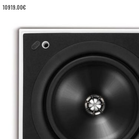
10919.00
€