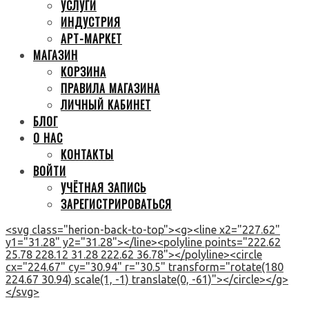
УСЛУГИ
ИНДУСТРИЯ
АРТ-МАРКЕТ
МАГАЗИН
КОРЗИНА
ПРАВИЛА МАГАЗИНА
ЛИЧНЫЙ КАБИНЕТ
БЛОГ
О НАС
КОНТАКТЫ
ВОЙТИ
УЧЁТНАЯ ЗАПИСЬ
ЗАРЕГИСТРИРОВАТЬСЯ
<svg class="herion-back-to-top"><g><line x2="227.62"
y1="31.28" y2="31.28"></line><polyline points="222.62
25.78 228.12 31.28 222.62 36.78"></polyline><circle
cx="224.67" cy="30.94" r="30.5" transform="rotate(180
224.67 30.94) scale(1, -1) translate(0, -61)"></circle></g>
</svg>