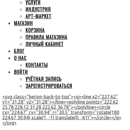
УСЛУГИ
ИНДУСТРИЯ
АРТ-МАРКЕТ
МАГАЗИН
КОРЗИНА
ПРАВИЛА МАГАЗИНА
ЛИЧНЫЙ КАБИНЕТ
БЛОГ
О НАС
КОНТАКТЫ
ВОЙТИ
УЧЁТНАЯ ЗАПИСЬ
ЗАРЕГИСТРИРОВАТЬСЯ
<svg class="herion-back-to-top"><g><line x2="227.62"
y1="31.28" y2="31.28"></line><polyline points="222.62
25.78 228.12 31.28 222.62 36.78"></polyline><circle
cx="224.67" cy="30.94" r="30.5" transform="rotate(180
224.67 30.94) scale(1, -1) translate(0, -61)"></circle></g>
</svg>