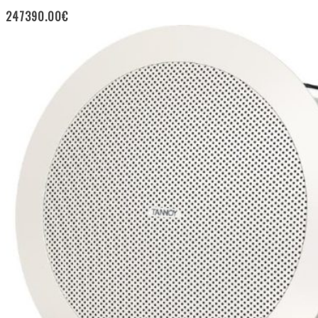
247390.00
€