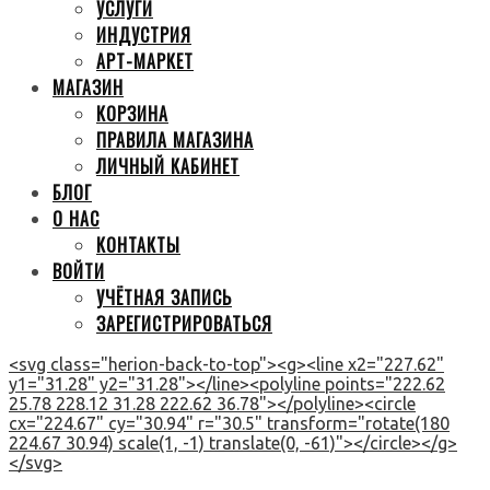
УСЛУГИ
ИНДУСТРИЯ
АРТ-МАРКЕТ
МАГАЗИН
КОРЗИНА
ПРАВИЛА МАГАЗИНА
ЛИЧНЫЙ КАБИНЕТ
БЛОГ
О НАС
КОНТАКТЫ
ВОЙТИ
УЧЁТНАЯ ЗАПИСЬ
ЗАРЕГИСТРИРОВАТЬСЯ
<svg class="herion-back-to-top"><g><line x2="227.62"
y1="31.28" y2="31.28"></line><polyline points="222.62
25.78 228.12 31.28 222.62 36.78"></polyline><circle
cx="224.67" cy="30.94" r="30.5" transform="rotate(180
224.67 30.94) scale(1, -1) translate(0, -61)"></circle></g>
</svg>