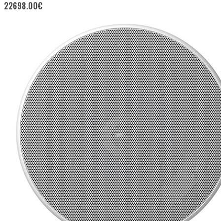
22698.00
€