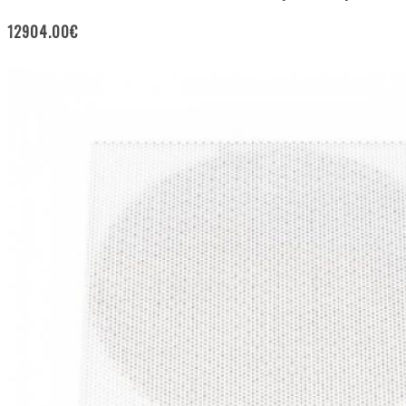
12904.00
€