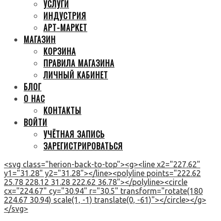
УСЛУГИ
ИНДУСТРИЯ
АРТ-МАРКЕТ
МАГАЗИН
КОРЗИНА
ПРАВИЛА МАГАЗИНА
ЛИЧНЫЙ КАБИНЕТ
БЛОГ
О НАС
КОНТАКТЫ
ВОЙТИ
УЧЁТНАЯ ЗАПИСЬ
ЗАРЕГИСТРИРОВАТЬСЯ
<svg class="herion-back-to-top"><g><line x2="227.62"
y1="31.28" y2="31.28"></line><polyline points="222.62
25.78 228.12 31.28 222.62 36.78"></polyline><circle
cx="224.67" cy="30.94" r="30.5" transform="rotate(180
224.67 30.94) scale(1, -1) translate(0, -61)"></circle></g>
</svg>