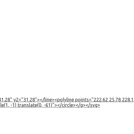
1.28" y2="31.28"></line><polyline points="222.62 25.78 228.12
e(1, -1) translate(0, -61)"></circle></g></svg>