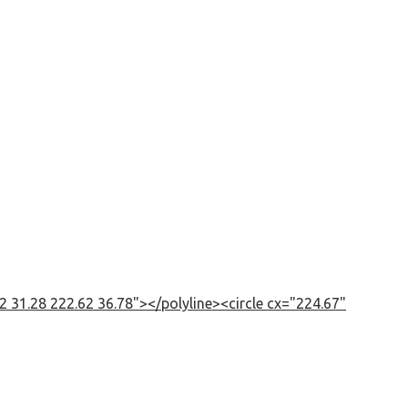
 31.28 222.62 36.78"></polyline><circle cx="224.67"