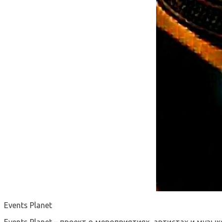
Events Planet
Events Planet – проект о мероприятиях, артистах и музык