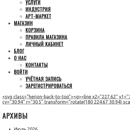
УСЛУГИ
ИНДУСТРИЯ
АРТ-МАРКЕТ
МАГАЗИН
КОРЗИНА
ПРАВИЛА МАГАЗИНА
ЛИЧНЫЙ КАБИНЕТ
БЛОГ
О НАС
КОНТАКТЫ
ВОЙТИ
УЧЁТНАЯ ЗАПИСЬ
ЗАРЕГИСТРИРОВАТЬСЯ
<svg class="herion-back-to-top"><g><line x2="227.62" y1="3
cy="30.94" r="30.5" transform="rotate(180 224.67 30.94) scal
АРХИВЫ
Июль 2026