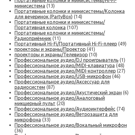
Портативные колонки и минисистемы/Hi-Fi-
минисистема
(13)
Портативные колонки и минисистемы/Колонка
для вечеринок (PartyBox)
(14)
Портативные колонки и минисистемы/
Портативная колонка
(107)
Портативные колонки и минисистемы/
Радиоприёмник
(11)
Портативный Hi-Fi/Портативный Hi-Fi-плеер
(49)
проекторы и экраны/Проектор
(41)
проекторы и экраны/Телевизор
(10)
Профессиональное аудио/DJ проигрыватель
(1)
Профессиональное аудио/MIDI-клавиатура
(48)
Профессиональное аудио/MIDI-контроллер
(27)
Профессиональное аудио/USB-микрофон
(46)
Профессиональное аудио/Аксессуар для
радиосистем
(87)
Профессиональное аудио/Акустический экран
(6)
Профессиональное аудио/Аналоговый
микшерный пульт
(20)
Профессиональное аудио/Аудиоинтерфейс
(74)
Профессиональное аудио/Ветрозащита для
микрофона
(33)
Профессиональное аудио/Вокальный микрофон
(36)