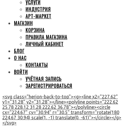
УСЛУГИ
ИНДУСТРИЯ
АРТ-МАРКЕТ
МАГАЗИН
КОРЗИНА
ПРАВИЛА МАГАЗИНА
ЛИЧНЫЙ КАБИНЕТ
БЛОГ
О НАС
КОНТАКТЫ
ВОЙТИ
УЧЁТНАЯ ЗАПИСЬ
ЗАРЕГИСТРИРОВАТЬСЯ
<svg class="herion-back-to-top"><g><line x2="227.62"
y1="31.28" y2="31.28"></line><polyline points="222.62
25.78 228.12 31.28 222.62 36.78"></polyline><circle
cx="224.67" cy="30.94" r="30.5" transform="rotate(180
224.67 30.94) scale(1, -1) translate(0, -61)"></circle></g>
</svg>