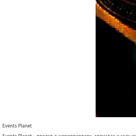
Events Planet
Events Planet – проект о мероприятиях, артистах и музык