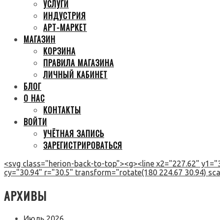
УСЛУГИ
ИНДУСТРИЯ
АРТ-МАРКЕТ
МАГАЗИН
КОРЗИНА
ПРАВИЛА МАГАЗИНА
ЛИЧНЫЙ КАБИНЕТ
БЛОГ
О НАС
КОНТАКТЫ
ВОЙТИ
УЧЁТНАЯ ЗАПИСЬ
ЗАРЕГИСТРИРОВАТЬСЯ
<svg class="herion-back-to-top"><g><line x2="227.62" y1="3
cy="30.94" r="30.5" transform="rotate(180 224.67 30.94) scal
АРХИВЫ
Июль 2026