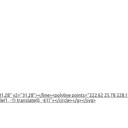
1.28" y2="31.28"></line><polyline points="222.62 25.78 228.12
e(1, -1) translate(0, -61)"></circle></g></svg>