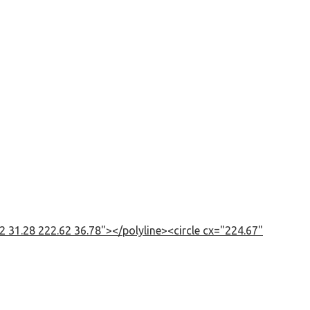
 31.28 222.62 36.78"></polyline><circle cx="224.67"