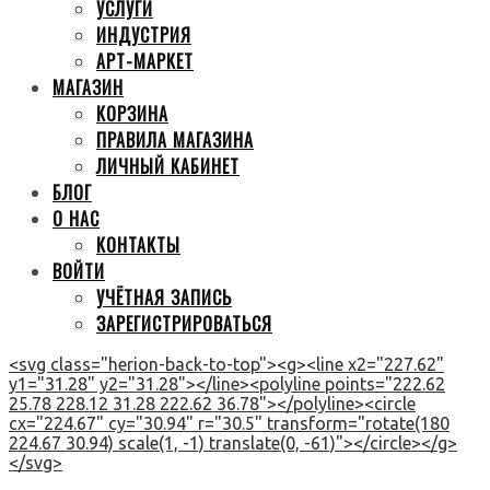
УСЛУГИ
ИНДУСТРИЯ
АРТ-МАРКЕТ
МАГАЗИН
КОРЗИНА
ПРАВИЛА МАГАЗИНА
ЛИЧНЫЙ КАБИНЕТ
БЛОГ
О НАС
КОНТАКТЫ
ВОЙТИ
УЧЁТНАЯ ЗАПИСЬ
ЗАРЕГИСТРИРОВАТЬСЯ
<svg class="herion-back-to-top"><g><line x2="227.62"
y1="31.28" y2="31.28"></line><polyline points="222.62
25.78 228.12 31.28 222.62 36.78"></polyline><circle
cx="224.67" cy="30.94" r="30.5" transform="rotate(180
224.67 30.94) scale(1, -1) translate(0, -61)"></circle></g>
</svg>