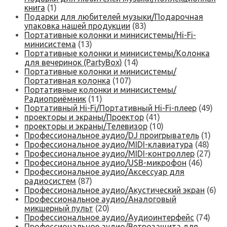
книга
(1)
Подарки для любителей музыки/Подарочная
упаковка нашей продукции
(83)
Портативные колонки и минисистемы/Hi-Fi-
минисистема
(13)
Портативные колонки и минисистемы/Колонка
для вечеринок (PartyBox)
(14)
Портативные колонки и минисистемы/
Портативная колонка
(107)
Портативные колонки и минисистемы/
Радиоприёмник
(11)
Портативный Hi-Fi/Портативный Hi-Fi-плеер
(49)
проекторы и экраны/Проектор
(41)
проекторы и экраны/Телевизор
(10)
Профессиональное аудио/DJ проигрыватель
(1)
Профессиональное аудио/MIDI-клавиатура
(48)
Профессиональное аудио/MIDI-контроллер
(27)
Профессиональное аудио/USB-микрофон
(46)
Профессиональное аудио/Аксессуар для
радиосистем
(87)
Профессиональное аудио/Акустический экран
(6)
Профессиональное аудио/Аналоговый
микшерный пульт
(20)
Профессиональное аудио/Аудиоинтерфейс
(74)
Профессиональное аудио/Ветрозащита для