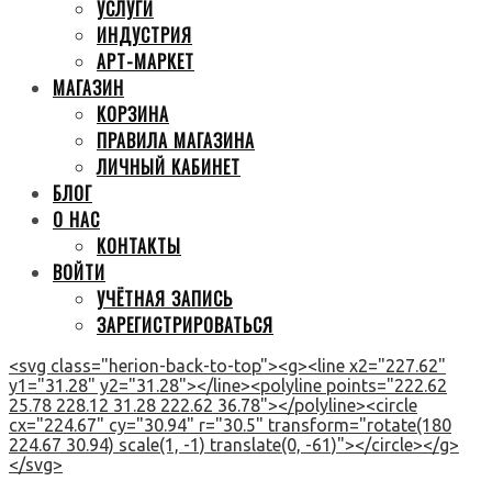
УСЛУГИ
ИНДУСТРИЯ
АРТ-МАРКЕТ
МАГАЗИН
КОРЗИНА
ПРАВИЛА МАГАЗИНА
ЛИЧНЫЙ КАБИНЕТ
БЛОГ
О НАС
КОНТАКТЫ
ВОЙТИ
УЧЁТНАЯ ЗАПИСЬ
ЗАРЕГИСТРИРОВАТЬСЯ
<svg class="herion-back-to-top"><g><line x2="227.62"
y1="31.28" y2="31.28"></line><polyline points="222.62
25.78 228.12 31.28 222.62 36.78"></polyline><circle
cx="224.67" cy="30.94" r="30.5" transform="rotate(180
224.67 30.94) scale(1, -1) translate(0, -61)"></circle></g>
</svg>