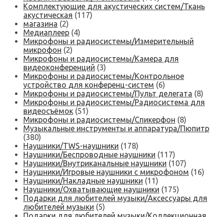
Комплектующие для акустических систем/Ткань
акустическая
(117)
магазина
(2)
Медиаплеер
(4)
Микрофоны и радиосистемы/Измерительный
микрофон
(2)
Микрофоны и радиосистемы/Камера для
видеоконференций
(3)
Микрофоны и радиосистемы/Контрольное
устройство для конференц-систем
(6)
Микрофоны и радиосистемы/Пульт делегата
(8)
Микрофоны и радиосистемы/Радиосистема для
видеосъёмок
(51)
Микрофоны и радиосистемы/Спикерфон
(8)
Музыкальные инструменты и аппаратура/Пюпитр
(380)
Наушники/TWS-наушники
(178)
Наушники/Беспроводные наушники
(117)
Наушники/Внутриканальные наушники
(107)
Наушники/Игровые наушники с микрофоном
(16)
Наушники/Накладные наушники
(11)
Наушники/Охватывающие наушники
(175)
Подарки для любителей музыки/Аксессуары для
любителей музыки
(5)
Подарки для любителей музыки/Коллекционная