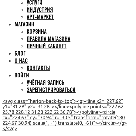
УСЛУГИ
ИНДУСТРИЯ
АРТ-МАРКЕТ
МАГАЗИН
КОРЗИНА
ПРАВИЛА МАГАЗИНА
ЛИЧНЫЙ КАБИНЕТ
БЛОГ
О НАС
КОНТАКТЫ
ВОЙТИ
УЧЁТНАЯ ЗАПИСЬ
ЗАРЕГИСТРИРОВАТЬСЯ
<svg class="herion-back-to-top"><g><line x2="227.62"
y1="31.28" y2="31.28"></line><polyline points="222.62
25.78 228.12 31.28 222.62 36.78"></polyline><circle
cx="224.67" cy="30.94" r="30.5" transform="rotate(180
224.67 30.94) scale(1, -1) translate(0, -61)"></circle></g>
</svg>