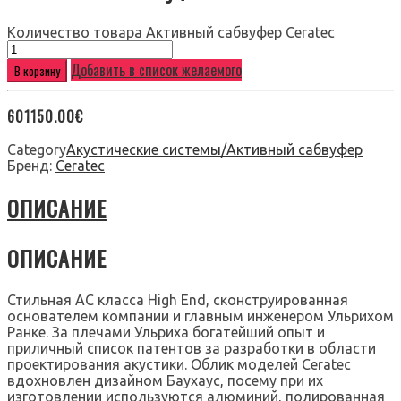
Количество товара Активный сабвуфер Ceratec
Добавить в список желаемого
В корзину
601150.00
€
Category
Акустические системы/Активный сабвуфер
Бренд:
Ceratec
ОПИСАНИЕ
ОПИСАНИЕ
Стильная АС класса High End, сконструированная
основателем компании и главным инженером Ульрихом
Ранке. За плечами Ульриха богатейший опыт и
приличный список патентов за разработки в области
проектирования акустики. Облик моделей Ceratec
вдохновлен дизайном Баухаус, посему при их
изготовлении используются алюминий, полированная