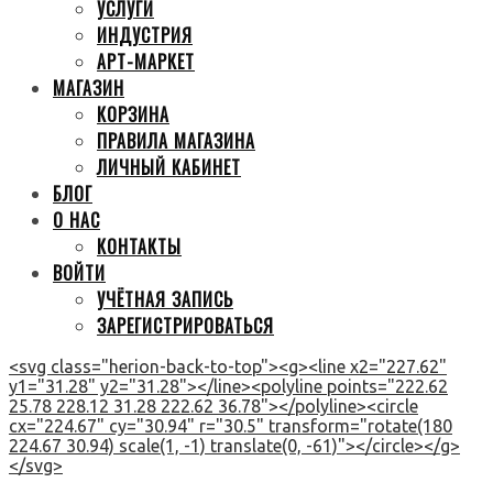
УСЛУГИ
ИНДУСТРИЯ
АРТ-МАРКЕТ
МАГАЗИН
КОРЗИНА
ПРАВИЛА МАГАЗИНА
ЛИЧНЫЙ КАБИНЕТ
БЛОГ
О НАС
КОНТАКТЫ
ВОЙТИ
УЧЁТНАЯ ЗАПИСЬ
ЗАРЕГИСТРИРОВАТЬСЯ
<svg class="herion-back-to-top"><g><line x2="227.62"
y1="31.28" y2="31.28"></line><polyline points="222.62
25.78 228.12 31.28 222.62 36.78"></polyline><circle
cx="224.67" cy="30.94" r="30.5" transform="rotate(180
224.67 30.94) scale(1, -1) translate(0, -61)"></circle></g>
</svg>