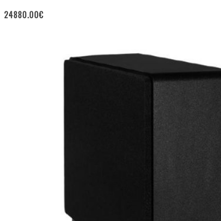
24880.00
€