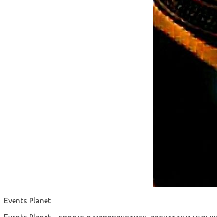
Events Planet
Events Planet – проект о мероприятиях, артистах и музык