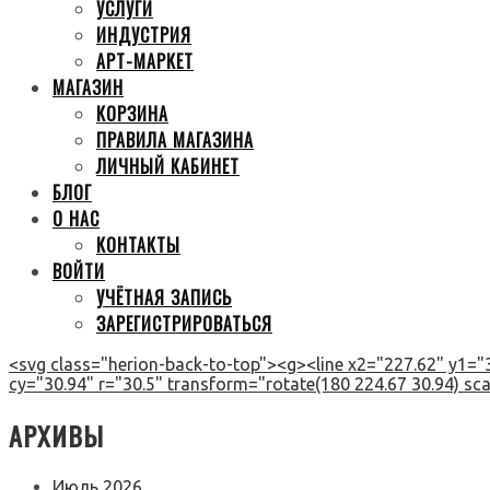
УСЛУГИ
ИНДУСТРИЯ
АРТ-МАРКЕТ
МАГАЗИН
КОРЗИНА
ПРАВИЛА МАГАЗИНА
ЛИЧНЫЙ КАБИНЕТ
БЛОГ
О НАС
КОНТАКТЫ
ВОЙТИ
УЧЁТНАЯ ЗАПИСЬ
ЗАРЕГИСТРИРОВАТЬСЯ
<svg class="herion-back-to-top"><g><line x2="227.62" y1="3
cy="30.94" r="30.5" transform="rotate(180 224.67 30.94) scal
АРХИВЫ
Июль 2026