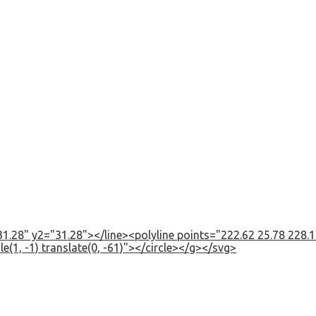
1.28" y2="31.28"></line><polyline points="222.62 25.78 228.12
e(1, -1) translate(0, -61)"></circle></g></svg>