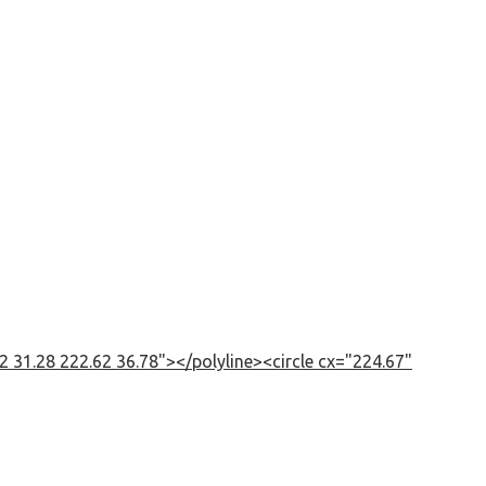
 31.28 222.62 36.78"></polyline><circle cx="224.67"