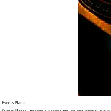
Events Planet
Events Planet – проект о мероприятиях, артистах и музык