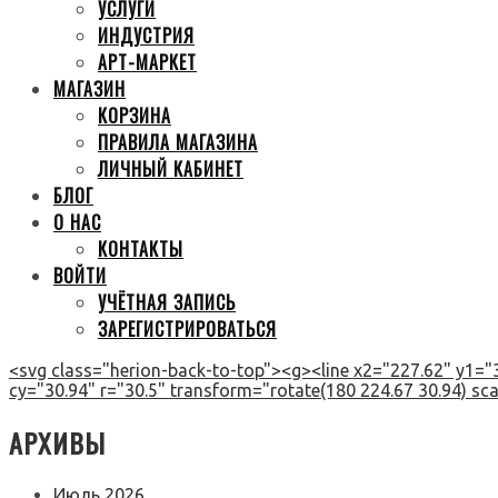
УСЛУГИ
ИНДУСТРИЯ
АРТ-МАРКЕТ
МАГАЗИН
КОРЗИНА
ПРАВИЛА МАГАЗИНА
ЛИЧНЫЙ КАБИНЕТ
БЛОГ
О НАС
КОНТАКТЫ
ВОЙТИ
УЧЁТНАЯ ЗАПИСЬ
ЗАРЕГИСТРИРОВАТЬСЯ
<svg class="herion-back-to-top"><g><line x2="227.62" y1="3
cy="30.94" r="30.5" transform="rotate(180 224.67 30.94) scal
АРХИВЫ
Июль 2026