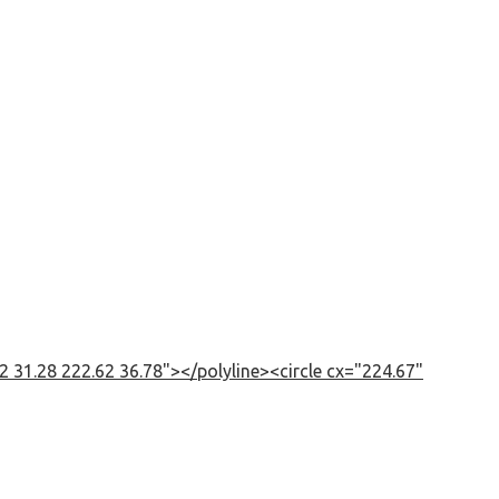
 31.28 222.62 36.78"></polyline><circle cx="224.67"