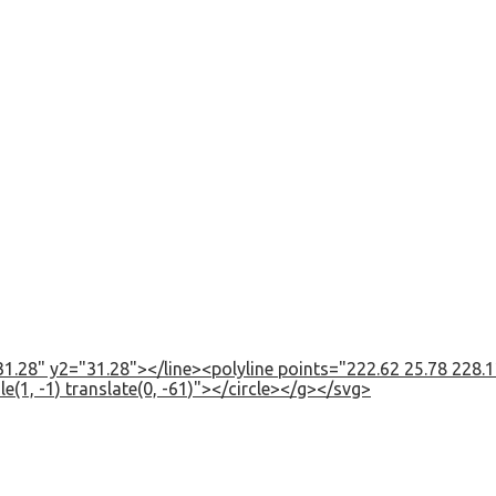
1.28" y2="31.28"></line><polyline points="222.62 25.78 228.12
e(1, -1) translate(0, -61)"></circle></g></svg>