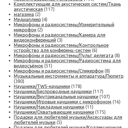
Комплектующие для акустических систем/Ткань
акустическая
(117)
магазина
(2)
Медиаплеер
(4)
Микрофоны и радиосистемы/Измерительный
микрофон
(2)
Микрофоны и радиосистемы/Камера для
видеоконференций
(3)
Микрофоны и радиосистемы/Контрольное
устройство для конференц-систем
(6)
Микрофоны и радиосистемы/Пульт делегата
(8)
Микрофоны и радиосистемы/Радиосистема для
видеосъёмок
(51)
Микрофоны и радиосистемы/Спикерфон
(8)
Музыкальные инструменты и аппаратура/Пюпитр
(380)
Наушники/TWS-наушники
(178)
Наушники/Беспроводные наушники
(117)
Наушники/Внутриканальные наушники
(107)
Наушники/Игровые наушники с микрофоном
(16)
Наушники/Накладные наушники
(11)
Наушники/Охватывающие наушники
(175)
Подарки для любителей музыки/Аксессуары для
любителей музыки
(5)
Подарки для любителей музыки/Коллекционная