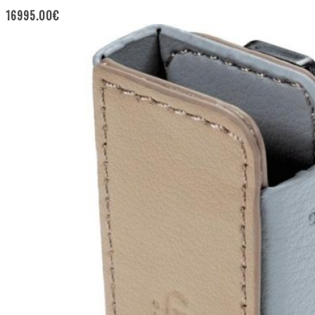
16995.00
€