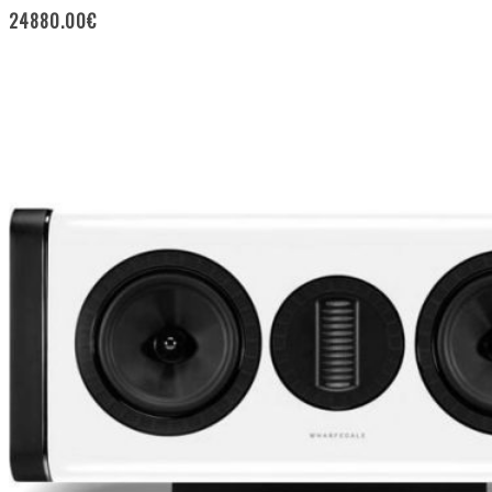
24880.00
€