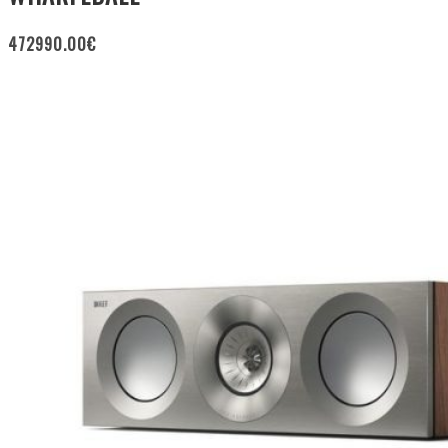
472990.00
€