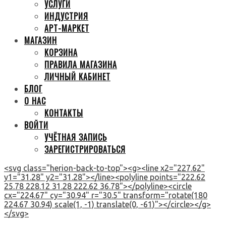
УСЛУГИ
ИНДУСТРИЯ
АРТ-МАРКЕТ
МАГАЗИН
КОРЗИНА
ПРАВИЛА МАГАЗИНА
ЛИЧНЫЙ КАБИНЕТ
БЛОГ
О НАС
КОНТАКТЫ
ВОЙТИ
УЧЁТНАЯ ЗАПИСЬ
ЗАРЕГИСТРИРОВАТЬСЯ
<svg class="herion-back-to-top"><g><line x2="227.62"
y1="31.28" y2="31.28"></line><polyline points="222.62
25.78 228.12 31.28 222.62 36.78"></polyline><circle
cx="224.67" cy="30.94" r="30.5" transform="rotate(180
224.67 30.94) scale(1, -1) translate(0, -61)"></circle></g>
</svg>