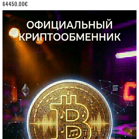
64450.00
€