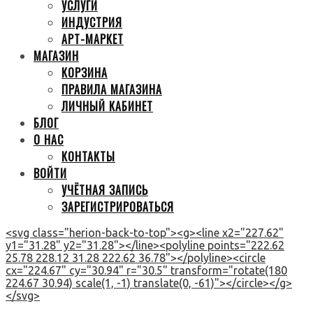
УСЛУГИ
ИНДУСТРИЯ
АРТ-МАРКЕТ
МАГАЗИН
КОРЗИНА
ПРАВИЛА МАГАЗИНА
ЛИЧНЫЙ КАБИНЕТ
БЛОГ
О НАС
КОНТАКТЫ
ВОЙТИ
УЧЁТНАЯ ЗАПИСЬ
ЗАРЕГИСТРИРОВАТЬСЯ
<svg class="herion-back-to-top"><g><line x2="227.62"
y1="31.28" y2="31.28"></line><polyline points="222.62
25.78 228.12 31.28 222.62 36.78"></polyline><circle
cx="224.67" cy="30.94" r="30.5" transform="rotate(180
224.67 30.94) scale(1, -1) translate(0, -61)"></circle></g>
</svg>