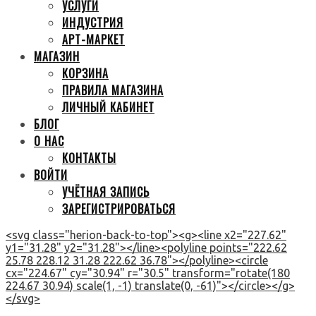
УСЛУГИ
ИНДУСТРИЯ
АРТ-МАРКЕТ
МАГАЗИН
КОРЗИНА
ПРАВИЛА МАГАЗИНА
ЛИЧНЫЙ КАБИНЕТ
БЛОГ
О НАС
КОНТАКТЫ
ВОЙТИ
УЧЁТНАЯ ЗАПИСЬ
ЗАРЕГИСТРИРОВАТЬСЯ
<svg class="herion-back-to-top"><g><line x2="227.62"
y1="31.28" y2="31.28"></line><polyline points="222.62
25.78 228.12 31.28 222.62 36.78"></polyline><circle
cx="224.67" cy="30.94" r="30.5" transform="rotate(180
224.67 30.94) scale(1, -1) translate(0, -61)"></circle></g>
</svg>