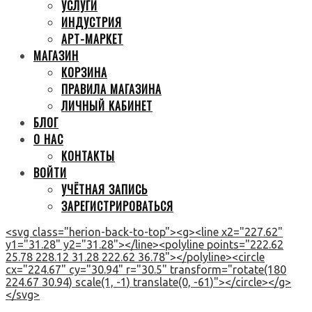
УСЛУГИ
ИНДУСТРИЯ
АРТ-МАРКЕТ
МАГАЗИН
КОРЗИНА
ПРАВИЛА МАГАЗИНА
ЛИЧНЫЙ КАБИНЕТ
БЛОГ
О НАС
КОНТАКТЫ
ВОЙТИ
УЧЁТНАЯ ЗАПИСЬ
ЗАРЕГИСТРИРОВАТЬСЯ
<svg class="herion-back-to-top"><g><line x2="227.62"
y1="31.28" y2="31.28"></line><polyline points="222.62
25.78 228.12 31.28 222.62 36.78"></polyline><circle
cx="224.67" cy="30.94" r="30.5" transform="rotate(180
224.67 30.94) scale(1, -1) translate(0, -61)"></circle></g>
</svg>