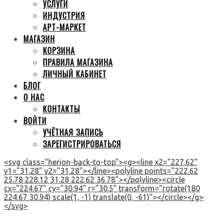
УСЛУГИ
ИНДУСТРИЯ
АРТ-МАРКЕТ
МАГАЗИН
КОРЗИНА
ПРАВИЛА МАГАЗИНА
ЛИЧНЫЙ КАБИНЕТ
БЛОГ
О НАС
КОНТАКТЫ
ВОЙТИ
УЧЁТНАЯ ЗАПИСЬ
ЗАРЕГИСТРИРОВАТЬСЯ
<svg class="herion-back-to-top"><g><line x2="227.62"
y1="31.28" y2="31.28"></line><polyline points="222.62
25.78 228.12 31.28 222.62 36.78"></polyline><circle
cx="224.67" cy="30.94" r="30.5" transform="rotate(180
224.67 30.94) scale(1, -1) translate(0, -61)"></circle></g>
</svg>