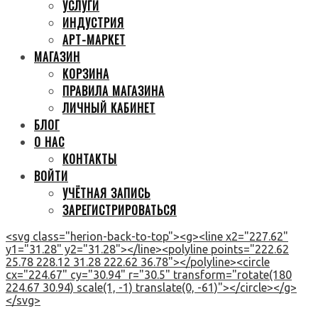
УСЛУГИ
ИНДУСТРИЯ
АРТ-МАРКЕТ
МАГАЗИН
КОРЗИНА
ПРАВИЛА МАГАЗИНА
ЛИЧНЫЙ КАБИНЕТ
БЛОГ
О НАС
КОНТАКТЫ
ВОЙТИ
УЧЁТНАЯ ЗАПИСЬ
ЗАРЕГИСТРИРОВАТЬСЯ
<svg class="herion-back-to-top"><g><line x2="227.62"
y1="31.28" y2="31.28"></line><polyline points="222.62
25.78 228.12 31.28 222.62 36.78"></polyline><circle
cx="224.67" cy="30.94" r="30.5" transform="rotate(180
224.67 30.94) scale(1, -1) translate(0, -61)"></circle></g>
</svg>