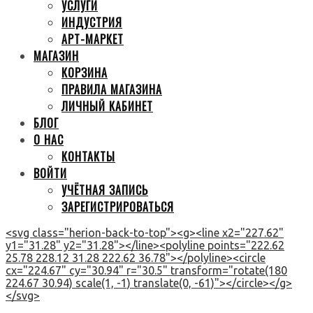
УСЛУГИ
ИНДУСТРИЯ
АРТ-МАРКЕТ
МАГАЗИН
КОРЗИНА
ПРАВИЛА МАГАЗИНА
ЛИЧНЫЙ КАБИНЕТ
БЛОГ
О НАС
КОНТАКТЫ
ВОЙТИ
УЧЁТНАЯ ЗАПИСЬ
ЗАРЕГИСТРИРОВАТЬСЯ
<svg class="herion-back-to-top"><g><line x2="227.62"
y1="31.28" y2="31.28"></line><polyline points="222.62
25.78 228.12 31.28 222.62 36.78"></polyline><circle
cx="224.67" cy="30.94" r="30.5" transform="rotate(180
224.67 30.94) scale(1, -1) translate(0, -61)"></circle></g>
</svg>