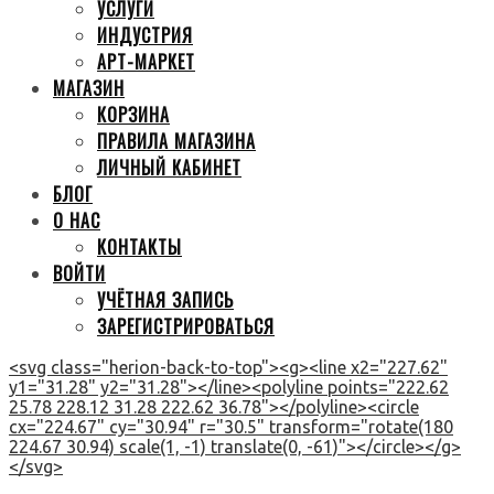
УСЛУГИ
ИНДУСТРИЯ
АРТ-МАРКЕТ
МАГАЗИН
КОРЗИНА
ПРАВИЛА МАГАЗИНА
ЛИЧНЫЙ КАБИНЕТ
БЛОГ
О НАС
КОНТАКТЫ
ВОЙТИ
УЧЁТНАЯ ЗАПИСЬ
ЗАРЕГИСТРИРОВАТЬСЯ
<svg class="herion-back-to-top"><g><line x2="227.62"
y1="31.28" y2="31.28"></line><polyline points="222.62
25.78 228.12 31.28 222.62 36.78"></polyline><circle
cx="224.67" cy="30.94" r="30.5" transform="rotate(180
224.67 30.94) scale(1, -1) translate(0, -61)"></circle></g>
</svg>