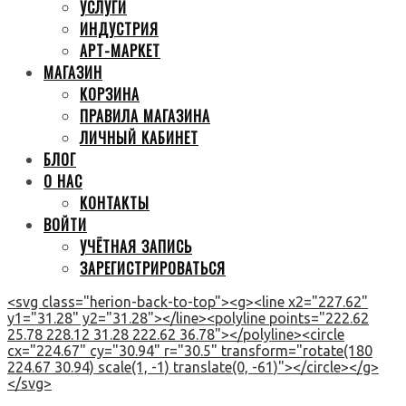
УСЛУГИ
ИНДУСТРИЯ
АРТ-МАРКЕТ
МАГАЗИН
КОРЗИНА
ПРАВИЛА МАГАЗИНА
ЛИЧНЫЙ КАБИНЕТ
БЛОГ
О НАС
КОНТАКТЫ
ВОЙТИ
УЧЁТНАЯ ЗАПИСЬ
ЗАРЕГИСТРИРОВАТЬСЯ
<svg class="herion-back-to-top"><g><line x2="227.62"
y1="31.28" y2="31.28"></line><polyline points="222.62
25.78 228.12 31.28 222.62 36.78"></polyline><circle
cx="224.67" cy="30.94" r="30.5" transform="rotate(180
224.67 30.94) scale(1, -1) translate(0, -61)"></circle></g>
</svg>