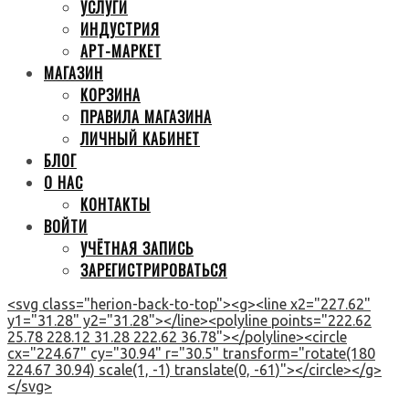
УСЛУГИ
ИНДУСТРИЯ
АРТ-МАРКЕТ
МАГАЗИН
КОРЗИНА
ПРАВИЛА МАГАЗИНА
ЛИЧНЫЙ КАБИНЕТ
БЛОГ
О НАС
КОНТАКТЫ
ВОЙТИ
УЧЁТНАЯ ЗАПИСЬ
ЗАРЕГИСТРИРОВАТЬСЯ
<svg class="herion-back-to-top"><g><line x2="227.62"
y1="31.28" y2="31.28"></line><polyline points="222.62
25.78 228.12 31.28 222.62 36.78"></polyline><circle
cx="224.67" cy="30.94" r="30.5" transform="rotate(180
224.67 30.94) scale(1, -1) translate(0, -61)"></circle></g>
</svg>