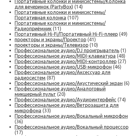
Портативные колонки и минисистемы/Колонка
для вечеринок (PartyBox)
(14)
Портативные колонки и минисистемы/
Портативная колонка
(107)
Портативные колонки и минисистемы/
Радиоприёмник
(11)
Портативный Hi-Fi/Портативный Hi-Fi-плеер
(49)
проекторы и экраны/Проектор
(41)
проекторы и экраны/Телевизор
(10)
Профессиональное аудио/DJ проигрыватель
(1)
Профессиональное аудио/MIDI-клавиатура
(48)
Профессиональное аудио/MIDI-контроллер
(27)
Профессиональное аудио/USB-микрофон
(46)
Профессиональное аудио/Аксессуар для
радиосистем
(87)
Профессиональное аудио/Акустический экран
(6)
Профессиональное аудио/Аналоговый
микшерный пульт
(20)
Профессиональное аудио/Аудиоинтерфейс
(74)
Профессиональное аудио/Ветрозащита для
микрофона
(33)
Профессиональное аудио/Вокальный микрофон
(36)
Профессиональное аудио/Вокальный процессор
(17)