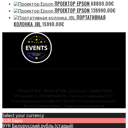
ПРОЕКТОР EPSON
68800.00
€
ПРОЕКТОР EPSON
139990.00
€
ПОРТАТИВНАЯ
КОЛОНКА JBL
15990.00
€
Privacy Policy Terms of Use
Контакты
Cookie Policy
ИП Тарасов С.Л., УНП 490916496, РБ, г. Гомель, ул. Свиридова 22-117
В торговом реестре №556083 от 17.04.2023 г. Реестр организаторов РБ.
©
2026
Events Planet - Планета мероприятий
Select your currency
EUR
Евро
BYR
Белорусский рубль (старый)