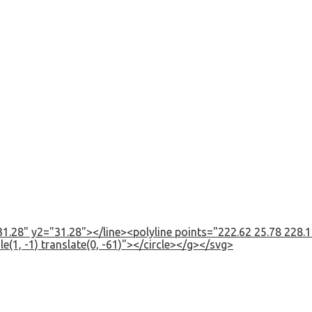
1.28" y2="31.28"></line><polyline points="222.62 25.78 228.12
e(1, -1) translate(0, -61)"></circle></g></svg>