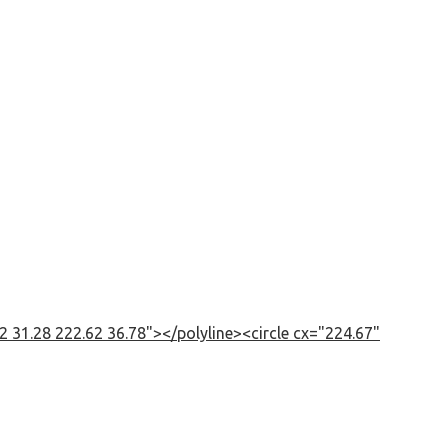
 31.28 222.62 36.78"></polyline><circle cx="224.67"