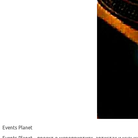
Events Planet
Events Planet – проект о мероприятиях, артистах и музык