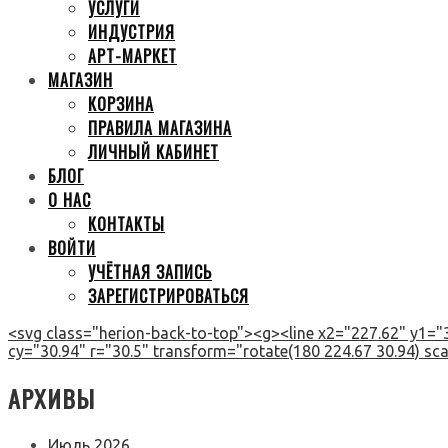
УСЛУГИ
ИНДУСТРИЯ
АРТ-МАРКЕТ
МАГАЗИН
КОРЗИНА
ПРАВИЛА МАГАЗИНА
ЛИЧНЫЙ КАБИНЕТ
БЛОГ
О НАС
КОНТАКТЫ
ВОЙТИ
УЧЁТНАЯ ЗАПИСЬ
ЗАРЕГИСТРИРОВАТЬСЯ
<svg class="herion-back-to-top"><g><line x2="227.62" y1="3
cy="30.94" r="30.5" transform="rotate(180 224.67 30.94) scal
АРХИВЫ
Июль 2026