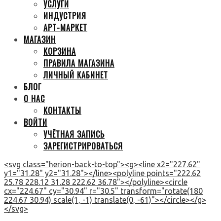
УСЛУГИ
ИНДУСТРИЯ
АРТ-МАРКЕТ
МАГАЗИН
КОРЗИНА
ПРАВИЛА МАГАЗИНА
ЛИЧНЫЙ КАБИНЕТ
БЛОГ
О НАС
КОНТАКТЫ
ВОЙТИ
УЧЁТНАЯ ЗАПИСЬ
ЗАРЕГИСТРИРОВАТЬСЯ
<svg class="herion-back-to-top"><g><line x2="227.62"
y1="31.28" y2="31.28"></line><polyline points="222.62
25.78 228.12 31.28 222.62 36.78"></polyline><circle
cx="224.67" cy="30.94" r="30.5" transform="rotate(180
224.67 30.94) scale(1, -1) translate(0, -61)"></circle></g>
</svg>