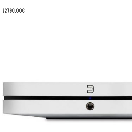
12790.00
€