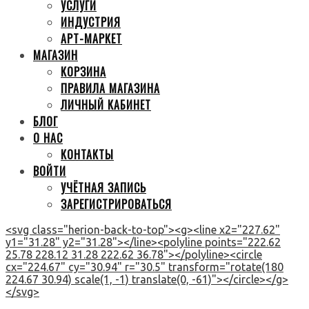
УСЛУГИ
ИНДУСТРИЯ
АРТ-МАРКЕТ
МАГАЗИН
КОРЗИНА
ПРАВИЛА МАГАЗИНА
ЛИЧНЫЙ КАБИНЕТ
БЛОГ
О НАС
КОНТАКТЫ
ВОЙТИ
УЧЁТНАЯ ЗАПИСЬ
ЗАРЕГИСТРИРОВАТЬСЯ
<svg class="herion-back-to-top"><g><line x2="227.62"
y1="31.28" y2="31.28"></line><polyline points="222.62
25.78 228.12 31.28 222.62 36.78"></polyline><circle
cx="224.67" cy="30.94" r="30.5" transform="rotate(180
224.67 30.94) scale(1, -1) translate(0, -61)"></circle></g>
</svg>