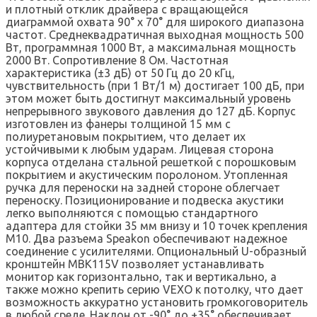
и плотный отклик драйвера с вращающейся
диаграммой охвата 90° x 70° для широкого диапазона
частот. Среднеквадратичная выходная мощность 500
Вт, программная 1000 Вт, а максимальная мощность
2000 Вт. Сопротивление 8 Ом. Частотная
характеристика (±3 дБ) от 50 Гц до 20 кГц,
чувствительность (при 1 Вт/1 м) достигает 100 дБ, при
этом может быть достигнут максимальный уровень
непрерывного звукового давления до 127 дБ. Корпус
изготовлен из фанеры толщиной 15 мм с
полиуретановым покрытием, что делает их
устойчивыми к любым ударам. Лицевая сторона
корпуса отделана стальной решеткой с порошковым
покрытием и акустическим поролоном. Утопленная
ручка для переноски на задней стороне облегчает
переноску. Позиционирование и подвеска акустики
легко выполняются с помощью стандартного
адаптера для стойки 35 мм внизу и 10 точек крепления
M10. Два разъема Speakon обеспечивают надежное
соединение с усилителями. Опциональный U-образный
кронштейн MBK115V позволяет устанавливать
монитор как горизонтально, так и вертикально, а
также можно крепить серию VEXO к потолку, что дает
возможность аккуратно установить громкоговоритель
в любой среде. Наклон от -90° до +35° обеспечивает