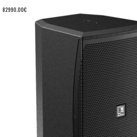
82990.00
€