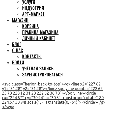
УСЛУГИ
ИНДУСТРИЯ
АРТ-МАРКЕТ
МАГАЗИН
КОРЗИНА
ПРАВИЛА МАГАЗИНА
ЛИЧНЫЙ КАБИНЕТ
БЛОГ
О НАС
КОНТАКТЫ
ВОЙТИ
УЧЁТНАЯ ЗАПИСЬ
ЗАРЕГИСТРИРОВАТЬСЯ
<svg class="herion-back-to-top"><g><line x2="227.62"
y1="31.28" y2="31.28"></line><polyline points="222.62
25.78 228.12 31.28 222.62 36.78"></polyline><circle
cx="224.67" cy="30.94" r="30.5" transform="rotate(180
224.67 30.94) scale(1, -1) translate(0, -61)"></circle></g>
</svg>