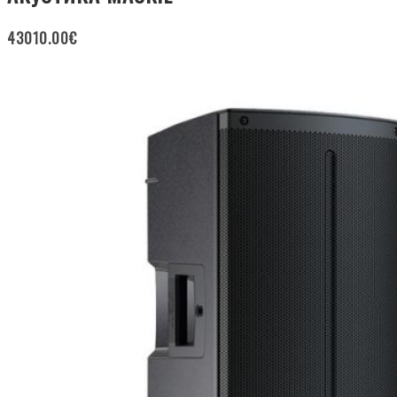
43010.00
€