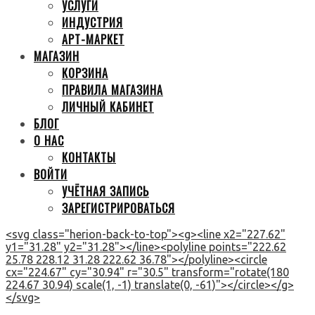
УСЛУГИ
ИНДУСТРИЯ
АРТ-МАРКЕТ
МАГАЗИН
КОРЗИНА
ПРАВИЛА МАГАЗИНА
ЛИЧНЫЙ КАБИНЕТ
БЛОГ
О НАС
КОНТАКТЫ
ВОЙТИ
УЧЁТНАЯ ЗАПИСЬ
ЗАРЕГИСТРИРОВАТЬСЯ
<svg class="herion-back-to-top"><g><line x2="227.62"
y1="31.28" y2="31.28"></line><polyline points="222.62
25.78 228.12 31.28 222.62 36.78"></polyline><circle
cx="224.67" cy="30.94" r="30.5" transform="rotate(180
224.67 30.94) scale(1, -1) translate(0, -61)"></circle></g>
</svg>