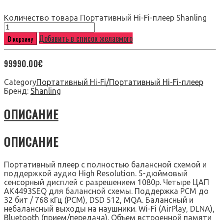
Количество товара Портативный Hi-Fi-плеер Shanling
Добавить в список желаемого
В корзину
99990.00
€
Category
Портативный Hi-Fi/Портативный Hi-Fi-плеер
Бренд:
Shanling
ОПИСАНИЕ
ОПИСАНИЕ
Портативный плеер с полностью балансной схемой и
поддержкой аудио High Resolution. 5-дюймовый
сенсорный дисплей с разрешением 1080p. Четыре ЦАП
AK4493SEQ для балансной схемы. Поддержка PCM до
32 бит / 768 кГц (PCM), DSD 512, MQA. Балансный и
небалансный выходы на наушники. Wi-Fi (AirPlay, DLNA),
Bluetooth (прием/передача). Объем встроенной памяти