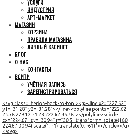
УСЛУГИ
ИНДУСТРИЯ
АРТ-МАРКЕТ
МАГАЗИН
КОРЗИНА
ПРАВИЛА МАГАЗИНА
ЛИЧНЫЙ КАБИНЕТ
БЛОГ
О НАС
КОНТАКТЫ
ВОЙТИ
УЧЁТНАЯ ЗАПИСЬ
ЗАРЕГИСТРИРОВАТЬСЯ
<svg class="herion-back-to-top"><g><line x2="227.62"
y1="31.28" y2="31.28"></line><polyline points="222.62
25.78 228.12 31.28 222.62 36.78"></polyline><circle
cx="224.67" cy="30.94" r="30.5" transform="rotate(180
224.67 30.94) scale(1, -1) translate(0, -61)"></circle></g>
</svg>