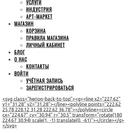
УСЛУГИ
ИНДУСТРИЯ
АРТ-МАРКЕТ
МАГАЗИН
КОРЗИНА
ПРАВИЛА МАГАЗИНА
ЛИЧНЫЙ КАБИНЕТ
БЛОГ
О НАС
КОНТАКТЫ
ВОЙТИ
УЧЁТНАЯ ЗАПИСЬ
ЗАРЕГИСТРИРОВАТЬСЯ
<svg class="herion-back-to-top"><g><line x2="227.62"
y1="31.28" y2="31.28"></line><polyline points="222.62
25.78 228.12 31.28 222.62 36.78"></polyline><circle
cx="224.67" cy="30.94" r="30.5" transform="rotate(180
224.67 30.94) scale(1, -1) translate(0, -61)"></circle></g>
</svg>