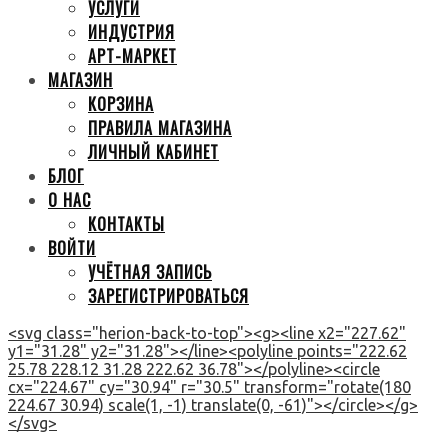
УСЛУГИ
ИНДУСТРИЯ
АРТ-МАРКЕТ
МАГАЗИН
КОРЗИНА
ПРАВИЛА МАГАЗИНА
ЛИЧНЫЙ КАБИНЕТ
БЛОГ
О НАС
КОНТАКТЫ
ВОЙТИ
УЧЁТНАЯ ЗАПИСЬ
ЗАРЕГИСТРИРОВАТЬСЯ
<svg class="herion-back-to-top"><g><line x2="227.62"
y1="31.28" y2="31.28"></line><polyline points="222.62
25.78 228.12 31.28 222.62 36.78"></polyline><circle
cx="224.67" cy="30.94" r="30.5" transform="rotate(180
224.67 30.94) scale(1, -1) translate(0, -61)"></circle></g>
</svg>