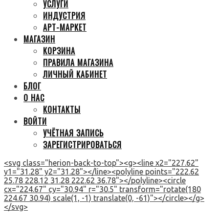
УСЛУГИ
ИНДУСТРИЯ
АРТ-МАРКЕТ
МАГАЗИН
КОРЗИНА
ПРАВИЛА МАГАЗИНА
ЛИЧНЫЙ КАБИНЕТ
БЛОГ
О НАС
КОНТАКТЫ
ВОЙТИ
УЧЁТНАЯ ЗАПИСЬ
ЗАРЕГИСТРИРОВАТЬСЯ
<svg class="herion-back-to-top"><g><line x2="227.62"
y1="31.28" y2="31.28"></line><polyline points="222.62
25.78 228.12 31.28 222.62 36.78"></polyline><circle
cx="224.67" cy="30.94" r="30.5" transform="rotate(180
224.67 30.94) scale(1, -1) translate(0, -61)"></circle></g>
</svg>