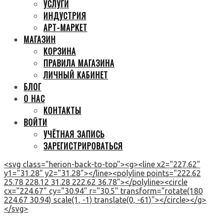
УСЛУГИ
ИНДУСТРИЯ
АРТ-МАРКЕТ
МАГАЗИН
КОРЗИНА
ПРАВИЛА МАГАЗИНА
ЛИЧНЫЙ КАБИНЕТ
БЛОГ
О НАС
КОНТАКТЫ
ВОЙТИ
УЧЁТНАЯ ЗАПИСЬ
ЗАРЕГИСТРИРОВАТЬСЯ
<svg class="herion-back-to-top"><g><line x2="227.62"
y1="31.28" y2="31.28"></line><polyline points="222.62
25.78 228.12 31.28 222.62 36.78"></polyline><circle
cx="224.67" cy="30.94" r="30.5" transform="rotate(180
224.67 30.94) scale(1, -1) translate(0, -61)"></circle></g>
</svg>