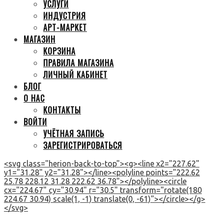
УСЛУГИ
ИНДУСТРИЯ
АРТ-МАРКЕТ
МАГАЗИН
КОРЗИНА
ПРАВИЛА МАГАЗИНА
ЛИЧНЫЙ КАБИНЕТ
БЛОГ
О НАС
КОНТАКТЫ
ВОЙТИ
УЧЁТНАЯ ЗАПИСЬ
ЗАРЕГИСТРИРОВАТЬСЯ
<svg class="herion-back-to-top"><g><line x2="227.62"
y1="31.28" y2="31.28"></line><polyline points="222.62
25.78 228.12 31.28 222.62 36.78"></polyline><circle
cx="224.67" cy="30.94" r="30.5" transform="rotate(180
224.67 30.94) scale(1, -1) translate(0, -61)"></circle></g>
</svg>