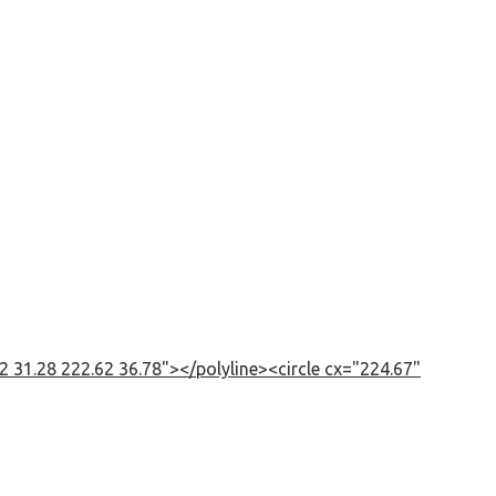
 31.28 222.62 36.78"></polyline><circle cx="224.67"