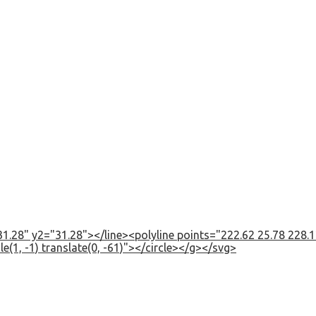
1.28" y2="31.28"></line><polyline points="222.62 25.78 228.12
e(1, -1) translate(0, -61)"></circle></g></svg>