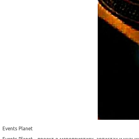
Events Planet
Events Planet – проект о мероприятиях, артистах и музык