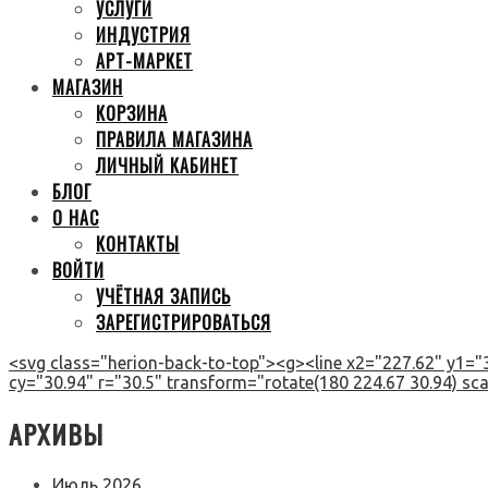
УСЛУГИ
ИНДУСТРИЯ
АРТ-МАРКЕТ
МАГАЗИН
КОРЗИНА
ПРАВИЛА МАГАЗИНА
ЛИЧНЫЙ КАБИНЕТ
БЛОГ
О НАС
КОНТАКТЫ
ВОЙТИ
УЧЁТНАЯ ЗАПИСЬ
ЗАРЕГИСТРИРОВАТЬСЯ
<svg class="herion-back-to-top"><g><line x2="227.62" y1="3
cy="30.94" r="30.5" transform="rotate(180 224.67 30.94) scal
АРХИВЫ
Июль 2026