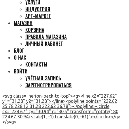
УСЛУГИ
ИНДУСТРИЯ
АРТ-МАРКЕТ
МАГАЗИН
КОРЗИНА
ПРАВИЛА МАГАЗИНА
ЛИЧНЫЙ КАБИНЕТ
БЛОГ
О НАС
КОНТАКТЫ
ВОЙТИ
УЧЁТНАЯ ЗАПИСЬ
ЗАРЕГИСТРИРОВАТЬСЯ
<svg class="herion-back-to-top"><g><line x2="227.62"
y1="31.28" y2="31.28"></line><polyline points="222.62
25.78 228.12 31.28 222.62 36.78"></polyline><circle
cx="224.67" cy="30.94" r="30.5" transform="rotate(180
224.67 30.94) scale(1, -1) translate(0, -61)"></circle></g>
</svg>