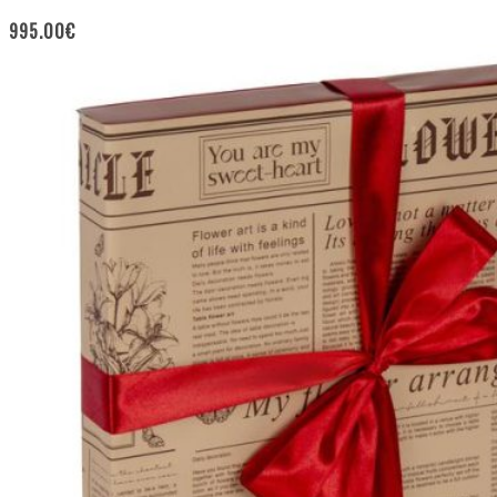
995.00
€