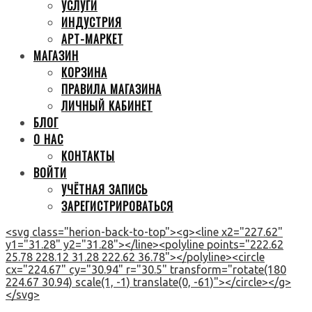
УСЛУГИ
ИНДУСТРИЯ
АРТ-МАРКЕТ
МАГАЗИН
КОРЗИНА
ПРАВИЛА МАГАЗИНА
ЛИЧНЫЙ КАБИНЕТ
БЛОГ
О НАС
КОНТАКТЫ
ВОЙТИ
УЧЁТНАЯ ЗАПИСЬ
ЗАРЕГИСТРИРОВАТЬСЯ
<svg class="herion-back-to-top"><g><line x2="227.62"
y1="31.28" y2="31.28"></line><polyline points="222.62
25.78 228.12 31.28 222.62 36.78"></polyline><circle
cx="224.67" cy="30.94" r="30.5" transform="rotate(180
224.67 30.94) scale(1, -1) translate(0, -61)"></circle></g>
</svg>