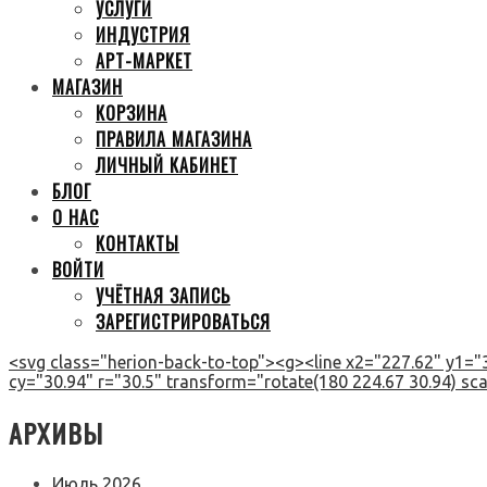
УСЛУГИ
ИНДУСТРИЯ
АРТ-МАРКЕТ
МАГАЗИН
КОРЗИНА
ПРАВИЛА МАГАЗИНА
ЛИЧНЫЙ КАБИНЕТ
БЛОГ
О НАС
КОНТАКТЫ
ВОЙТИ
УЧЁТНАЯ ЗАПИСЬ
ЗАРЕГИСТРИРОВАТЬСЯ
<svg class="herion-back-to-top"><g><line x2="227.62" y1="3
cy="30.94" r="30.5" transform="rotate(180 224.67 30.94) scal
АРХИВЫ
Июль 2026