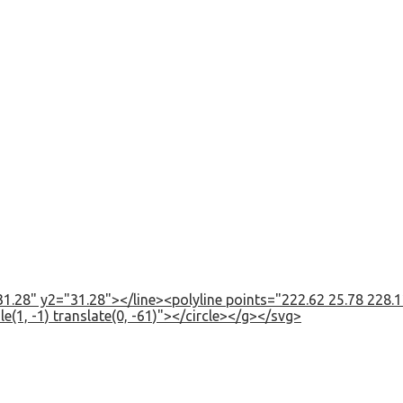
1.28" y2="31.28"></line><polyline points="222.62 25.78 228.12
e(1, -1) translate(0, -61)"></circle></g></svg>