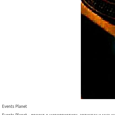
Events Planet
Events Planet – проект о мероприятиях, артистах и музык