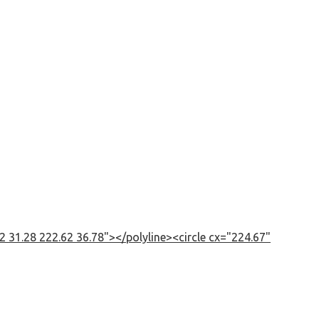
 31.28 222.62 36.78"></polyline><circle cx="224.67"