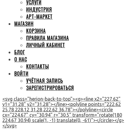
УСЛУГИ
ИНДУСТРИЯ
АРТ-МАРКЕТ
МАГАЗИН
КОРЗИНА
ПРАВИЛА МАГАЗИНА
ЛИЧНЫЙ КАБИНЕТ
БЛОГ
О НАС
КОНТАКТЫ
ВОЙТИ
УЧЁТНАЯ ЗАПИСЬ
ЗАРЕГИСТРИРОВАТЬСЯ
<svg class="herion-back-to-top"><g><line x2="227.62"
y1="31.28" y2="31.28"></line><polyline points="222.62
25.78 228.12 31.28 222.62 36.78"></polyline><circle
cx="224.67" cy="30.94" r="30.5" transform="rotate(180
224.67 30.94) scale(1, -1) translate(0, -61)"></circle></g>
</svg>