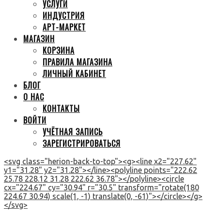
УСЛУГИ
ИНДУСТРИЯ
АРТ-МАРКЕТ
МАГАЗИН
КОРЗИНА
ПРАВИЛА МАГАЗИНА
ЛИЧНЫЙ КАБИНЕТ
БЛОГ
О НАС
КОНТАКТЫ
ВОЙТИ
УЧЁТНАЯ ЗАПИСЬ
ЗАРЕГИСТРИРОВАТЬСЯ
<svg class="herion-back-to-top"><g><line x2="227.62"
y1="31.28" y2="31.28"></line><polyline points="222.62
25.78 228.12 31.28 222.62 36.78"></polyline><circle
cx="224.67" cy="30.94" r="30.5" transform="rotate(180
224.67 30.94) scale(1, -1) translate(0, -61)"></circle></g>
</svg>