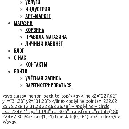
УСЛУГИ
ИНДУСТРИЯ
АРТ-МАРКЕТ
МАГАЗИН
КОРЗИНА
ПРАВИЛА МАГАЗИНА
ЛИЧНЫЙ КАБИНЕТ
БЛОГ
О НАС
КОНТАКТЫ
ВОЙТИ
УЧЁТНАЯ ЗАПИСЬ
ЗАРЕГИСТРИРОВАТЬСЯ
<svg class="herion-back-to-top"><g><line x2="227.62"
y1="31.28" y2="31.28"></line><polyline points="222.62
25.78 228.12 31.28 222.62 36.78"></polyline><circle
cx="224.67" cy="30.94" r="30.5" transform="rotate(180
224.67 30.94) scale(1, -1) translate(0, -61)"></circle></g>
</svg>