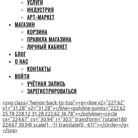
УСЛУГИ
ИНДУСТРИЯ
АРТ-МАРКЕТ
МАГАЗИН
КОРЗИНА
ПРАВИЛА МАГАЗИНА
ЛИЧНЫЙ КАБИНЕТ
БЛОГ
О НАС
КОНТАКТЫ
ВОЙТИ
УЧЁТНАЯ ЗАПИСЬ
ЗАРЕГИСТРИРОВАТЬСЯ
<svg class="herion-back-to-top"><g><line x2="227.62"
y1="31.28" y2="31.28"></line><polyline points="222.62
25.78 228.12 31.28 222.62 36.78"></polyline><circle
cx="224.67" cy="30.94" r="30.5" transform="rotate(180
224.67 30.94) scale(1, -1) translate(0, -61)"></circle></g>
</svg>