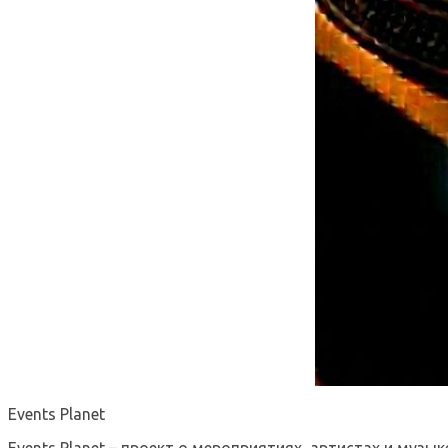
Events Planet
Events Planet – проект о мероприятиях, артистах и музык