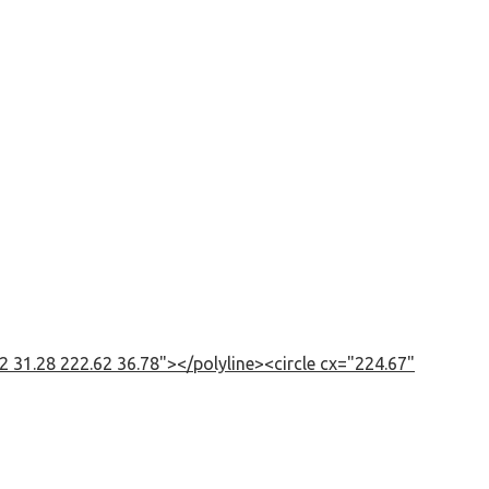
 31.28 222.62 36.78"></polyline><circle cx="224.67"