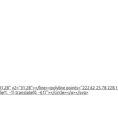
1.28" y2="31.28"></line><polyline points="222.62 25.78 228.12
e(1, -1) translate(0, -61)"></circle></g></svg>