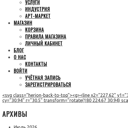
УСЛУГИ
ИНДУСТРИЯ
АРТ-МАРКЕТ
МАГАЗИН
КОРЗИНА
ПРАВИЛА МАГАЗИНА
ЛИЧНЫЙ КАБИНЕТ
БЛОГ
О НАС
КОНТАКТЫ
ВОЙТИ
УЧЁТНАЯ ЗАПИСЬ
ЗАРЕГИСТРИРОВАТЬСЯ
<svg class="herion-back-to-top"><g><line x2="227.62" y1="3
cy="30.94" r="30.5" transform="rotate(180 224.67 30.94) scal
АРХИВЫ
Июль 2026