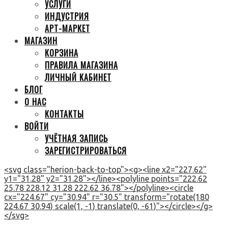
УСЛУГИ
ИНДУСТРИЯ
АРТ-МАРКЕТ
МАГАЗИН
КОРЗИНА
ПРАВИЛА МАГАЗИНА
ЛИЧНЫЙ КАБИНЕТ
БЛОГ
О НАС
КОНТАКТЫ
ВОЙТИ
УЧЁТНАЯ ЗАПИСЬ
ЗАРЕГИСТРИРОВАТЬСЯ
<svg class="herion-back-to-top"><g><line x2="227.62"
y1="31.28" y2="31.28"></line><polyline points="222.62
25.78 228.12 31.28 222.62 36.78"></polyline><circle
cx="224.67" cy="30.94" r="30.5" transform="rotate(180
224.67 30.94) scale(1, -1) translate(0, -61)"></circle></g>
</svg>